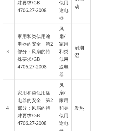
殊要求/GB
似用
动
4706.27-2008
途电
器
风
家用和类似用途
扇/
电器的安全 第2
家用
耐潮
3
部分：风扇的特
和类
湿
殊要求/GB
似用
4706.27-2008
途电
器
风
家用和类似用途
扇/
电器的安全 第2
家用
4
部分：风扇的特
和类
发热
殊要求/GB
似用
4706.27-2008
途电
器