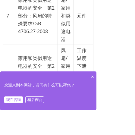
家用和类似用途
扇/
电器的安全 第2
家用
7
部分：风扇的特
和类
元件
殊要求/GB
似用
4706.27-2008
途电
器
风
工作
家用和类似用途
扇/
温度
电器的安全 第2
家用
下泄
8
部分：风扇的特
和类
漏电
×
殊要求/GB
似用
流和
欢迎来到本网站，请问有什么可以帮您？
4706.27-2008
途电
电气
器
强度
现在咨询
稍后再说
风
家用和类似用途
扇/
电器的安全 第2
家用
非正
9
部分：风扇的特
和类
常工