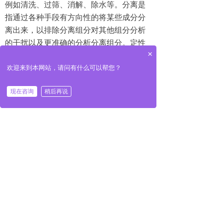
例如清洗、过筛、消解、除水等。分离是
指通过各种手段有方向性的将某些成分分
离出来，以排除分离组分对其他组分分析
的干扰以及更准确的分析分离组分。定性
×
定量分析主要是利用光谱、色谱、能谱、
热谱、质谱，化学滴定等手段进行组分的
欢迎来到本网站，请问有什么可以帮您？
结构含量分析。
现在咨询
稍后再说
ꂆ
相关推荐