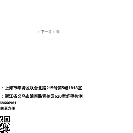
下一篇：
无
ꁹ
：上海市奉贤区联合北路215号第5幢1818室
：浙江省义乌市通泰路青创园620室舒望检测
8666961
询价更方便