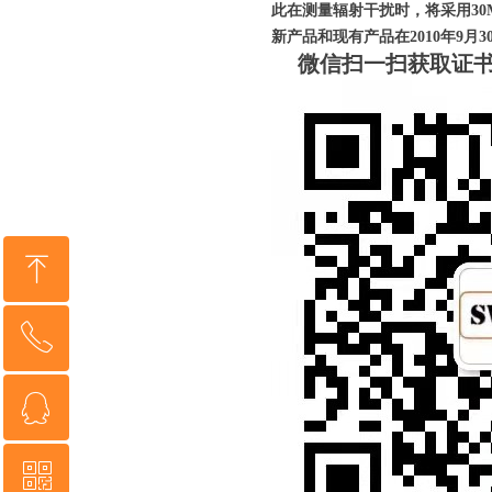
此在测量辐射干扰时，将采用30M
新产品和现有产品在2010年9月
微信扫一扫获取证
ꁸ
ꂅ
回到顶部
ꁗ
18368666961
ꀥ
QQ客服