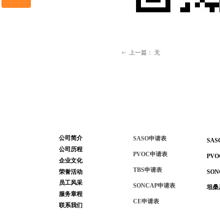
微信二维码
上一篇：
无
ꂃ
关于舒望检测
常用链接
资源
公司简介
SASO申请表
SA
公司历程
PVOC申请表
PV
企业文化
TBS申请表
SO
荣誉活动
员工风采
SONCAP申请表
坦桑
服务章程
CE申请表
联系我们