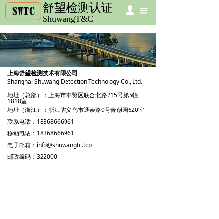
舒望检测认证
넙
首页
끀
ShuwangT&C
我们的服务
公司介绍
上海舒望检测技术有限公司
电子跟踪单
Shanghai Shuwang Detection Technology Co., Ltd.
地址（总部）：上海市奉贤区联合北路215号第5幢
资源中心
1818室
地址（浙江）：浙江省义乌市通泰路9号青创园620室
清关认证
联系电话：18368666961
移动电话：18368666961
检验验货
电子邮箱：info@shuwangtc.top
邮政编码：322000
联系我们