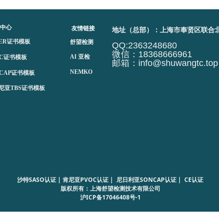
中心
友情链接
地址（总部）：上海市奉贤区联合北路
BER证书模板
舒望检测
QQ:2363248680
微信：18368666961
AI 亚检
OC证书模板
邮箱：info@shuwangtc.top
NEMKO
NCAP证书模板
尼亚TBS证书模板
沙特SASO认证 | 肯尼亚PVOC认证 | 尼日利亚SONCAP认证 | CE认证
版权所有：上海舒望检测技术有限公司
沪ICP备17046408号-1