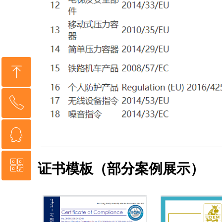
ꁸ
ꂅ
回到顶部
ꁗ
18368666961
ꀥ
证书模板（部分案例展示）
QQ客服
微信二维码